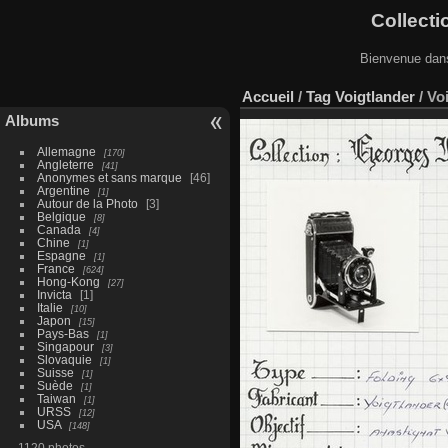
Collecti
Bienvenue dans
Accueil
/
Tag
Voigtlander
/
Vo
Albums
Allemagne
170
Angleterre
41
Anonymes et sans marque
46
Argentine
1
Autour de la Photo
3
Belgique
8
Canada
4
Chine
1
Espagne
1
France
624
Hong-Kong
27
Invicta
1
Italie
10
Japon
15
Pays-Bas
1
Singapour
3
Slovaquie
1
Suisse
1
Suède
1
Taiwan
1
URSS
12
USA
148
1120 photos